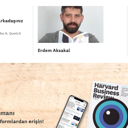
Arkadaşınız
hn A. Quelch
Erdem Aksakal
amanı
tformlardan erişin!