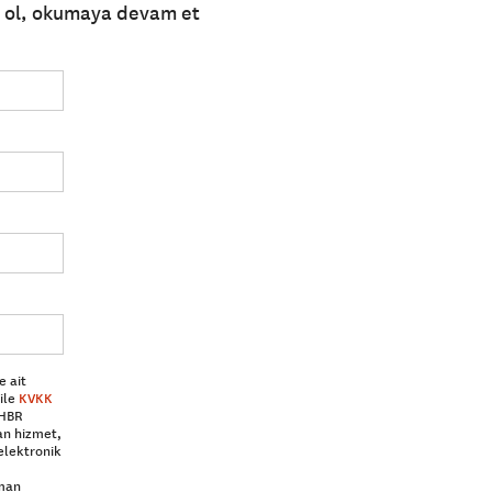
e ol, okumaya devam et
e ait
ile
KVKK
 HBR
an hizmet,
elektronik
aman