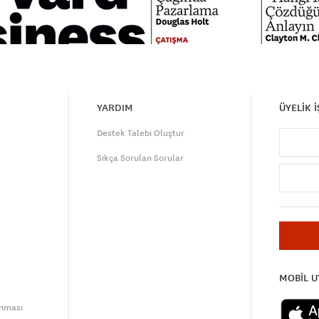
YARDIM
ÜYELİK 
Destek Talebi Oluştur
Sıkça Sorulan Sorular
MOBİL 
unması