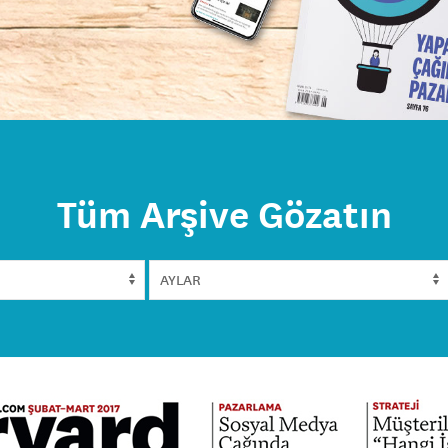
Tüm Arşive Gözatın