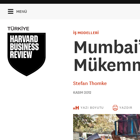
MENÜ
İŞ MODELLERİ
Mumbai’
Mükemme
Stefan Thomke
KASIM 2012
YAZI BOYUTU
YAZDIR