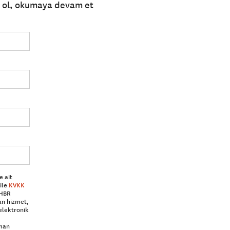
e ol, okumaya devam et
e ait
ile
KVKK
 HBR
an hizmet,
elektronik
aman