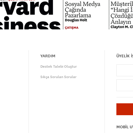
YARDIM
ÜYELİK 
Destek Talebi Oluştur
Sıkça Sorulan Sorular
MOBİL 