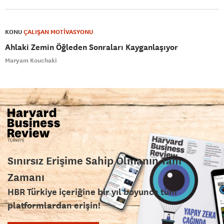
KONU
ÇALIŞAN MOTİVASYONU
Ahlaki Zemin Öğleden Sonraları Kayganlaşıyor
Maryam Kouchaki
Sınırsız Erişime Sahip Olmanın Tam
Zamanı
HBR Türkiye içeriğine bir yıl boyunca tüm
platformlardan erişin!