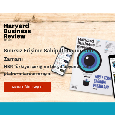
Sınırsız Erişime Sahip Olmanın Tam
Zamanı
HBR Türkiye içeriğine bir yıl boyunca tüm
platformlardan erişin!
ABONELİĞİMİ BAŞLAT