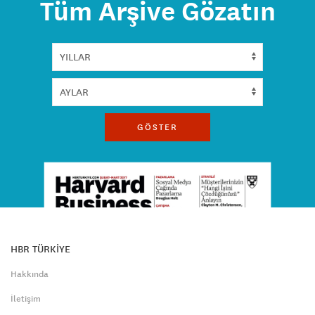
Tüm Arşive Gözatın
GÖSTER
HBR TÜRKİYE
Hakkında
İletişim