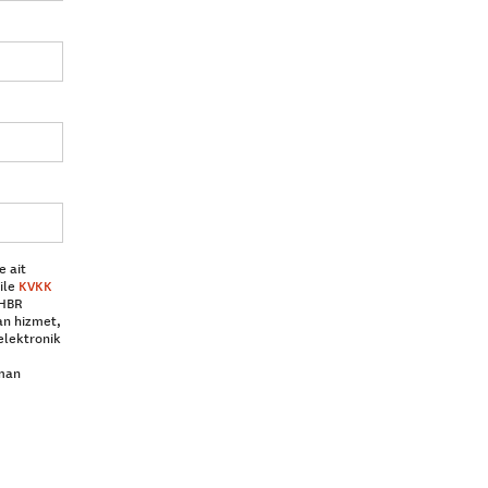
e ait
ile
KVKK
 HBR
an hizmet,
elektronik
aman