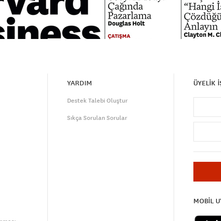
YARDIM
ÜYELİK 
Destek Talebi Oluştur
Sıkça Sorulan Sorular
MOBİL 