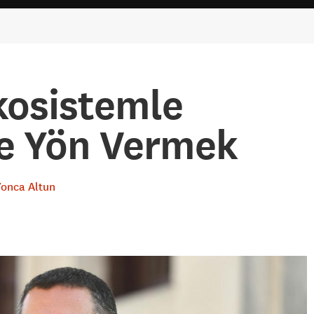
kosistemle
e Yön Vermek
Yonca Altun