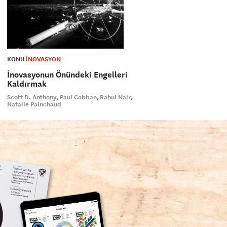
KONU
İNOVASYON
İnovasyonun Önündeki Engelleri
Kaldırmak
Scott D. Anthony
Paul Cobban
Rahul Nair
Natalie Painchaud