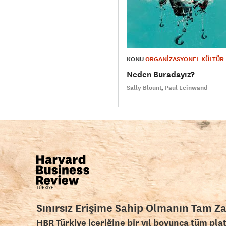
KONU
ORGANİZASYONEL KÜLTÜR
Neden Buradayız?
Sally Blount
Paul Leinwand
Sınırsız Erişime Sahip Olmanın Tam Z
HBR Türkiye içeriğine bir yıl boyunca tüm pla