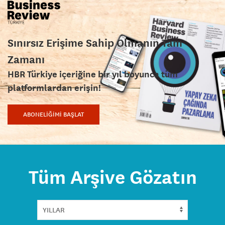
Sınırsız Erişime Sahip Olmanın Tam
Zamanı
HBR Türkiye içeriğine bir yıl boyunca tüm
platformlardan erişin!
ABONELİĞİMİ BAŞLAT
Tüm Arşive Gözatın