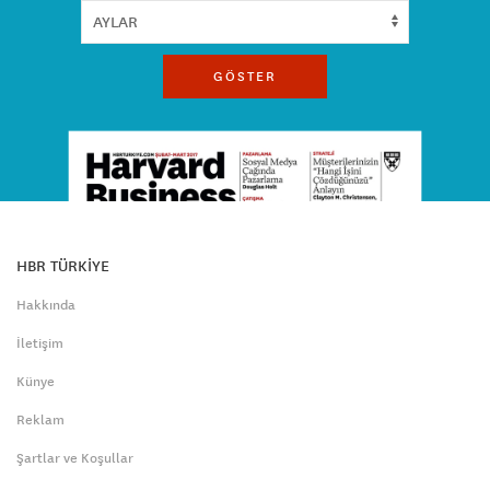
GÖSTER
HBR TÜRKİYE
Hakkında
İletişim
Künye
Reklam
Şartlar ve Koşullar