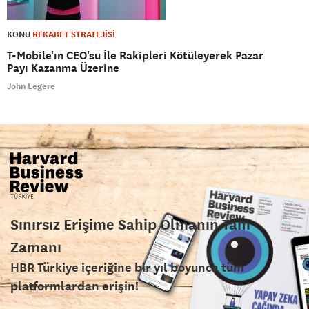
KONU
REKABET STRATEJİSİ
T-Mobile'ın CEO'su İle Rakipleri Kötüleyerek Pazar
Payı Kazanma Üzerine
John Legere
Sınırsız Erişime Sahip Olmanın Tam
Zamanı
HBR Türkiye içeriğine bir yıl boyunca tüm
platformlardan erişin!