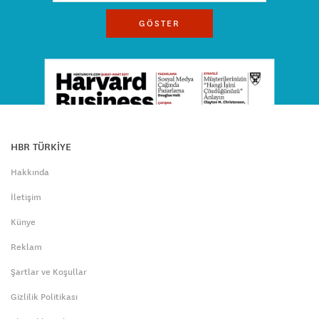
GÖSTER
HBR TÜRKİYE
Hakkında
İletişim
Künye
Reklam
Şartlar ve Koşullar
Gizlilik Politikası