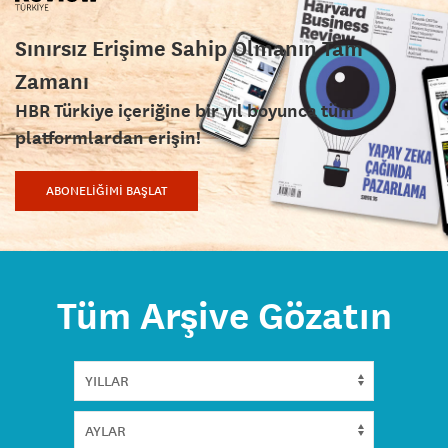
Sınırsız Erişime Sahip Olmanın Tam
Zamanı
HBR Türkiye içeriğine bir yıl boyunca tüm
platformlardan erişin!
ABONELİĞİMİ BAŞLAT
Tüm Arşive Gözatın