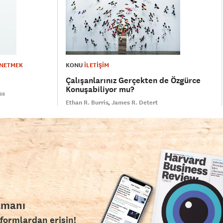
ÖNETMEK
KONU
İLETİŞİM
Çalışanlarınız Gerçekten de Özgürce
Konuşabiliyor mu?
ss
Ethan R. Burris
James R. Detert
amanı
tformlardan erişin!