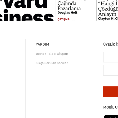
YARDIM
ÜYELİK 
Destek Talebi Oluştur
Sıkça Sorulan Sorular
MOBİL 