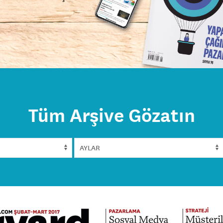
Tüm Arşive Gözatın