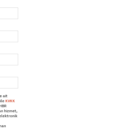
e ait
ile
KVKK
 HBR
an hizmet,
elektronik
aman