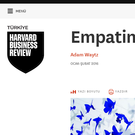
MENÜ
Empatini
Adam Waytz
OCAK-ŞUBAT 2016
YAZI BOYUTU
YAZDIR