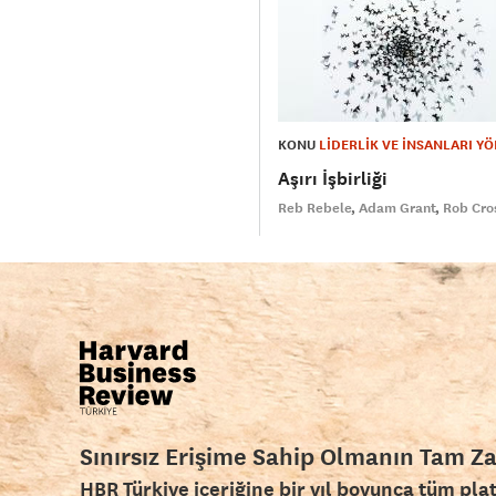
KONU
LİDERLİK VE İNSANLARI Y
Aşırı İşbirliği
Reb Rebele
Adam Grant
Rob Cro
Sınırsız Erişime Sahip Olmanın Tam Z
HBR Türkiye içeriğine bir yıl boyunca tüm pla