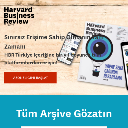
Sınırsız Erişime Sahip Olmanın Tam
Zamanı
HBR Türkiye içeriğine bir yıl boyunca tüm
platformlardan erişin!
ABONELİĞİMİ BAŞLAT
Tüm Arşive Gözatın