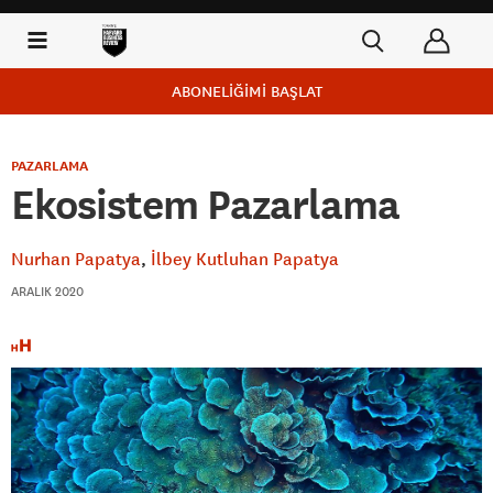
ABONELİĞİMİ BAŞLAT
PAZARLAMA
Ekosistem Pazarlama
Nurhan Papatya
İlbey Kutluhan Papatya
ARALIK 2020