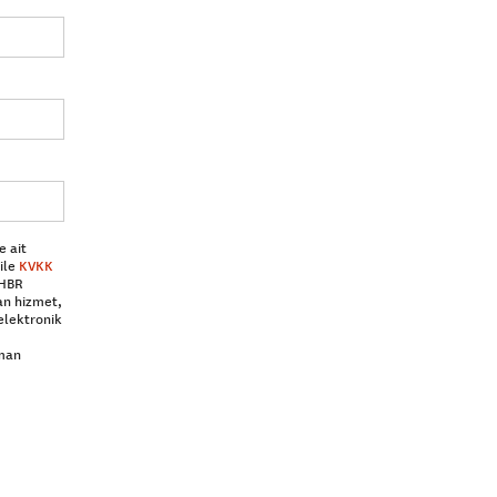
e ait
ile
KVKK
 HBR
an hizmet,
elektronik
aman