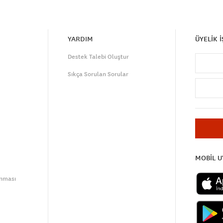
YARDIM
ÜYELİK 
Destek Talebi Oluştur
Sıkça Sorulan Sorular
MOBİL 
unması