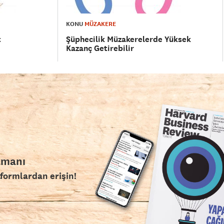
KONU
MÜZAKERE
t
Şüphecilik Müzakerelerde Yüksek
Kazanç Getirebilir
amanı
tformlardan erişin!