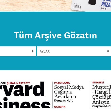
Tüm Arşive Gözatın