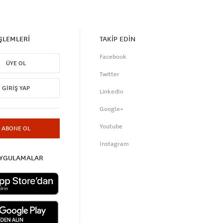
İŞLEMLERİ
TAKİP EDİN
Facebook
ÜYE OL
Twitter
GIRIŞ YAP
LinkedIn
Google+
Youtube
ABONE OL
Instagram
UYGULAMALAR