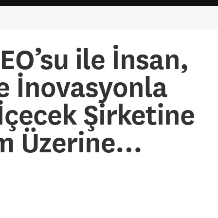
O’su ile İnsan,
e İnovasyonla
İçecek Şirketine
m Üzerine…