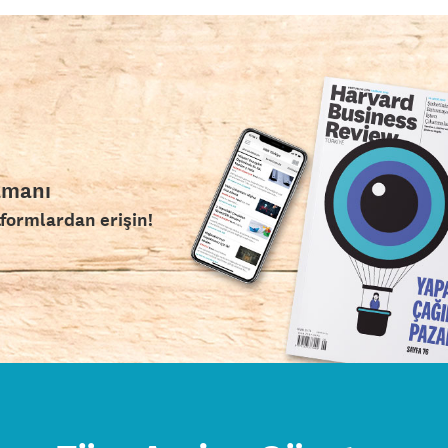
amanı
tformlardan erişin!