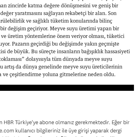
nan zincirde katma değere dönüşmesini ve geniş bir
değer yaratmasını sağlayan rekabetçi bir alan. Son
ülebilirlik ve sağlıklı tüketim konularında bilinç
bir değişim geçiriyor. Meyve suyu üretimi yapan bir
j ve üretim yöntemlerine önem veriyor olması, tüketici
nuyor. Pazarın geçirdiği bu değişimde yakın geçmişte
i de büyük. Bu süreçte insanların bağışıklık hassasiyeti
r stoklaması” dolayısıyla tüm dünyada meyve suyu
Bu artış da dünya genelinde meyve suyu üreticilerinin
ma ve çeşitlendirme yoluna gitmelerine neden oldu.
çin HBR Türkiye'ye abone olmanız gerekmektedir. Eğer bir
.com kullanıcı bilgileriniz ile üye girişi yaparak dergi