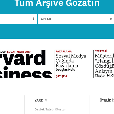
Tüm Arşive Gözatın
YARDIM
ÜYELİK 
Destek Talebi Oluştur