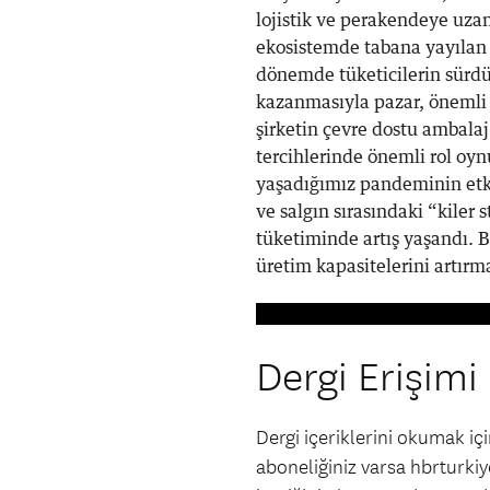
lojistik ve perakendeye uza
ekosistemde tabana yayılan 
dönemde tüketicilerin sürdür
kazanmasıyla pazar, önemli 
şirketin çevre dostu ambala
tercihlerinde önemli rol oy
yaşadığımız pandeminin etkis
ve salgın sırasındaki “kile
tüketiminde artış yaşandı. 
üretim kapasitelerini artır
Dergi Erişimi
Dergi içeriklerini okumak i
aboneliğiniz varsa hbrturkiye