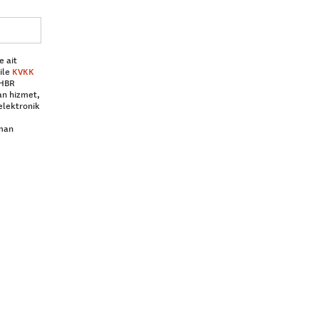
e ait
ile
KVKK
 HBR
an hizmet,
elektronik
aman