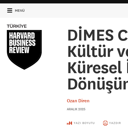
MENÜ
DİMES CE
Kültür v
Küresel 
Dönüşü
Ozan Diren
ARALIK 2025
YAZI BOYUTU
YAZDIR