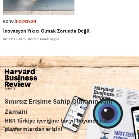
KONU
İNOVASYON
İnovasyon Yıkıcı Olmak Zorunda Değil
W. Chan Kim
Renée Mauborgne
Sınırsız Erişime Sahip Olmanın Tam
Zamanı
HBR Türkiye içeriğine bir yıl boyunca tüm
platformlardan erişin!