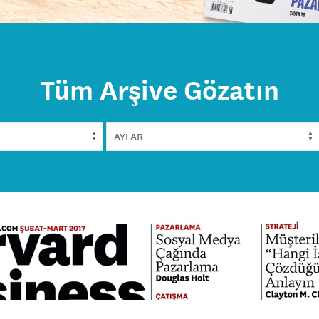
Tüm Arşive Gözatın