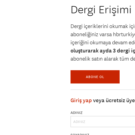
Dergi Erişimi
Dergi içeriklerini okumak i
aboneliğiniz varsa hbrturkiye
içeriğini okumaya devam ede
oluşturarak ayda 3 dergi i
abonelik satın alarak tüm der
ABONE OL
Giriş yap
veya ücretsiz üy
ADINIZ