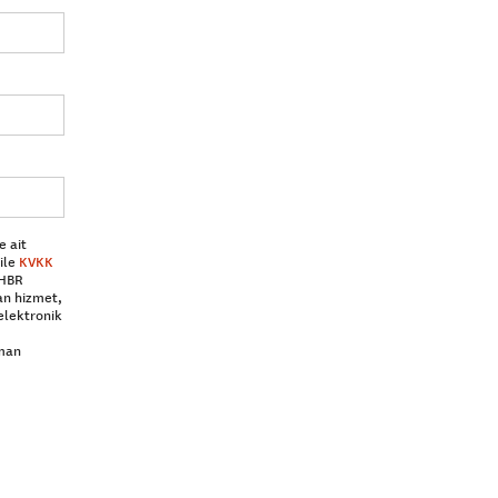
e ait
ile
KVKK
 HBR
an hizmet,
elektronik
aman