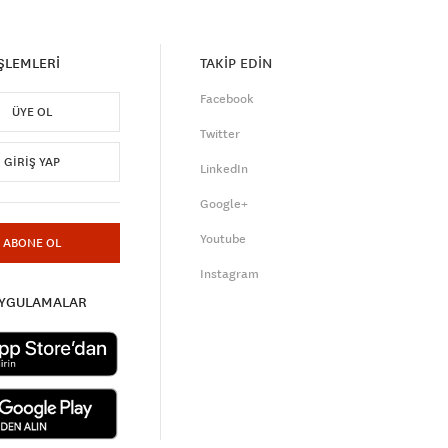
İŞLEMLERİ
TAKİP EDİN
Facebook
ÜYE OL
Twitter
GIRIŞ YAP
LinkedIn
Google+
Youtube
ABONE OL
Instagram
UYGULAMALAR