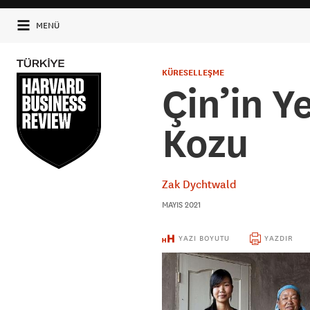
MENÜ
KÜRESELLEŞME
Çin’in Y
Kozu
Zak Dychtwald
MAYIS 2021
YAZI BOYUTU
YAZDIR