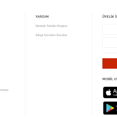
YARDIM
ÜYELİK 
Destek Talebi Oluştur
Sıkça Sorulan Sorular
MOBİL 
unması