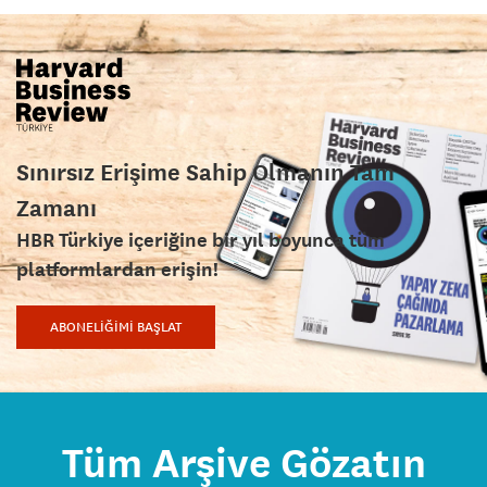
Sınırsız Erişime Sahip Olmanın Tam
Zamanı
HBR Türkiye içeriğine bir yıl boyunca tüm
platformlardan erişin!
ABONELİĞİMİ BAŞLAT
Tüm Arşive Gözatın