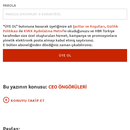
PAROLA
“ÜYE OL” butonuna basarak üyeliğinize ait
Şartlar ve Koşulları
,
Gizlilik
Politikası
ile
KVKK Aydınlatma Metni
’ni okuduğunuzu ve HBR Türkiye
tarafından size özel oluşturulan hizmet, kampanya ve promosyonlara
yönelik elektronik posta almayı kabul etmiş sayılırsınız.
E-bülten aboneliğinden dilediğiniz zaman çıkabilirsiniz.
ÜYE OL
Bu yazının konusu:
CEO ÖNGÖRÜLERİ
KONUYU TAKIP ET
Paylaş: