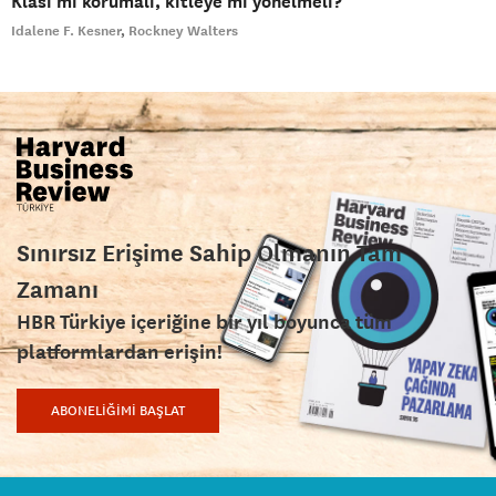
Klası mı korumalı, kitleye mi yönelmeli?
Idalene F. Kesner
Rockney Walters
Sınırsız Erişime Sahip Olmanın Tam
Zamanı
HBR Türkiye içeriğine bir yıl boyunca tüm
platformlardan erişin!
ABONELİĞİMİ BAŞLAT