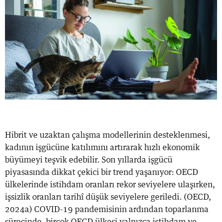
Hibrit ve uzaktan çalışma modellerinin desteklenmesi,
kadının işgücüne katılımını artırarak hızlı ekonomik
büyümeyi teşvik edebilir. Son yıllarda işgücü
piyasasında dikkat çekici bir trend yaşanıyor: OECD
ülkelerinde istihdam oranları rekor seviyelere ulaşırken,
işsizlik oranları tarihî düşük seviyelere geriledi. (OECD,
2024a) COVID-19 pandemisinin ardından toparlanma
sürecinde, birçok OECD ülkesi yalnızca istihdam ve