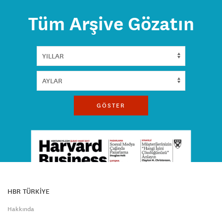
Tüm Arşive Gözatın
GÖSTER
HBR TÜRKİYE
Hakkında