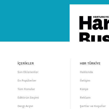
İÇERİKLER
HBR TÜRKİYE
Son Eklenenler
Hakkında
En Popülerler
İletişim
Tüm Konular
Künye
Editörün Seçimi
Reklam
Dergi Arşivi
Şartlar ve Koşullar