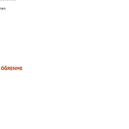
aman
L ÖĞRENME