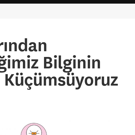
rından
imiz Bilginin
i Küçümsüyoruz