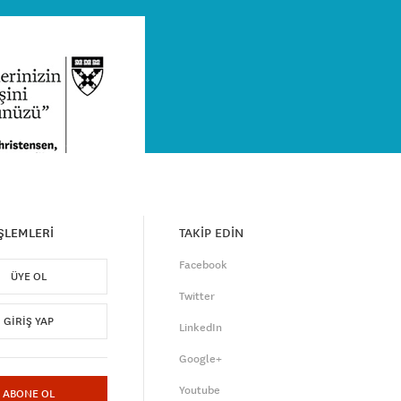
İŞLEMLERİ
TAKİP EDİN
Facebook
ÜYE OL
Twitter
GIRIŞ YAP
LinkedIn
Google+
Youtube
ABONE OL