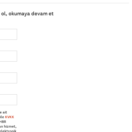
e ol, okumaya devam et
e ait
ile
KVKK
 HBR
an hizmet,
elektronik