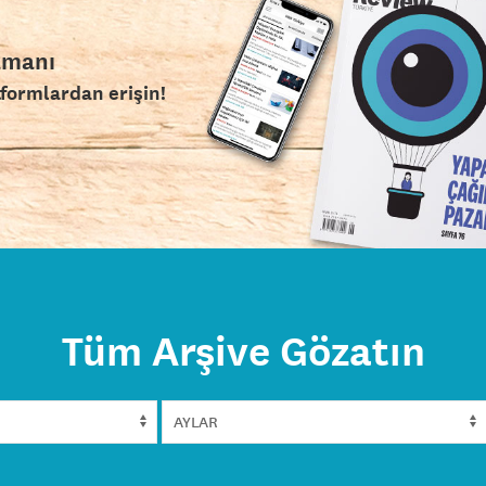
amanı
tformlardan erişin!
Tüm Arşive Gözatın