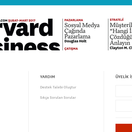
YARDIM
ÜYELİK 
Destek Talebi Oluştur
Sıkça Sorulan Sorular