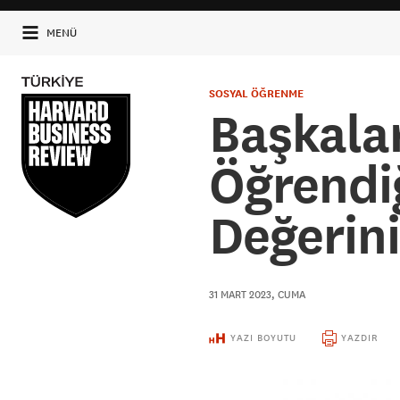
MENÜ
SOSYAL ÖĞRENME
Başkala
Öğrendiğ
Değerin
31 MART 2023, CUMA
YAZI BOYUTU
YAZDIR