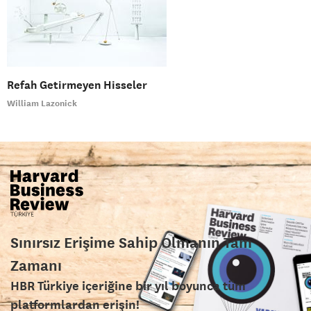
Refah Getirmeyen Hisseler
William Lazonick
Sınırsız Erişime Sahip Olmanın Tam
Zamanı
HBR Türkiye içeriğine bir yıl boyunca tüm
platformlardan erişin!