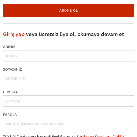
ABONE OL
Giriş yap
veya ücretsiz üye ol, okumaya devam et
ADINIZ
SOYADINIZ
E-POSTA
PAROLA
“ÜYE OL” butonuna basarak üyeliğinize ait
Şartlar ve Koşulları
,
Gizlilik