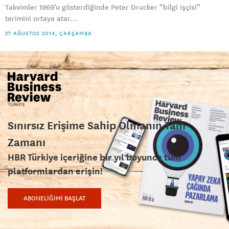
Takvimler 1969’u gösterdiğinde Peter Drucker “bilgi işçisi”
terimini ortaya atar...
27 AĞUSTOS 2014, ÇARŞAMBA
Sınırsız Erişime Sahip Olmanın Tam
Zamanı
HBR Türkiye içeriğine bir yıl boyunca tüm
platformlardan erişin!
ABONELİĞİMİ BAŞLAT