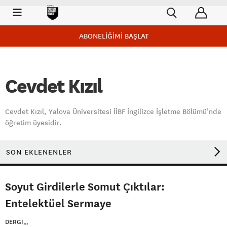
ABONELİĞİMİ BAŞLAT
Cevdet Kızıl
Cevdet Kızıl, Yalova Üniversitesi İİBF İngilizce İşletme Bölümü’nde
öğretim üyesidir.
SON EKLENENLER
Soyut Girdilerle Somut Çıktılar:
Entelektüel Sermaye
DERGI