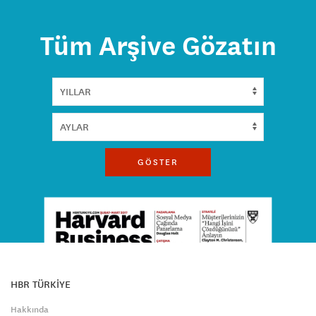
Tüm Arşive Gözatın
GÖSTER
HBR TÜRKİYE
Hakkında