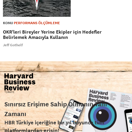
KONU
PERFORMANS ÖLÇÜMLEME
OKR'leri Bireyler Yerine Ekipler için Hedefler
Belirlemek Amacıyla Kullanın
Jeff Gothelf
Sınırsız Erişime Sahip Olmanın Tam
Zamanı
HBR Türkiye içeriğine bir yıl boyunca tüm
platformlardan erişin!