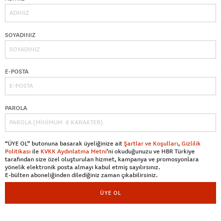
SOYADINIZ
E-POSTA
PAROLA
“ÜYE OL” butonuna basarak üyeliğinize ait
Şartlar ve Koşulları
,
Gizlilik
Politikası
ile
KVKK Aydınlatma Metni
’ni okuduğunuzu ve HBR Türkiye
tarafından size özel oluşturulan hizmet, kampanya ve promosyonlara
yönelik elektronik posta almayı kabul etmiş sayılırsınız.
E-bülten aboneliğinden dilediğiniz zaman çıkabilirsiniz.
ÜYE OL