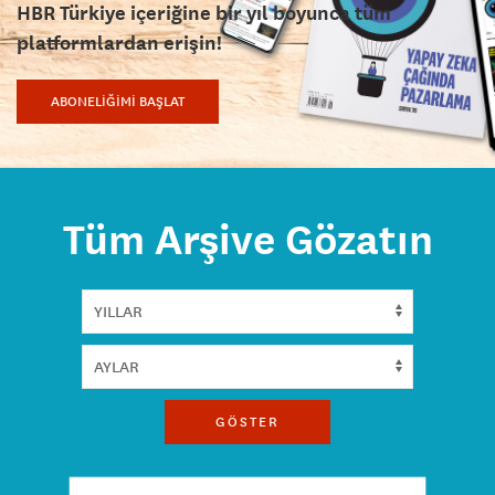
HBR Türkiye içeriğine bir yıl boyunca tüm
platformlardan erişin!
ABONELİĞİMİ BAŞLAT
Tüm Arşive Gözatın
GÖSTER