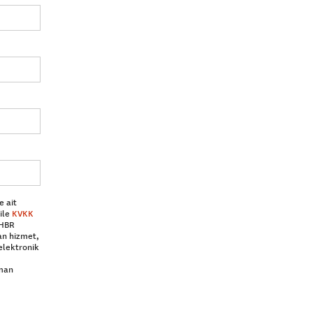
e ait
ile
KVKK
 HBR
an hizmet,
elektronik
aman