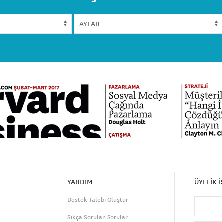
YARDIM
ÜYELİK 
Destek Talebi Oluştur
Sıkça Sorulan Sorular