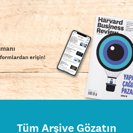
amanı
tformlardan erişin!
Tüm Arşive Gözatın