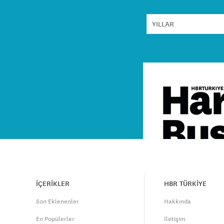
İÇERİKLER
HBR TÜRKİYE
Son Eklenenler
Hakkında
En Popülerler
İletişim