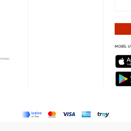
MOBİL 
unması