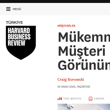
MENÜ
MÜŞTERİLER
Mükemme
Müşteri
Görünü
Craig Borowski
18 NISAN 2022, PAZARTESI
YAZI BOYUTU
YAZDIR