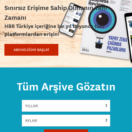
Sınırsız Erişime Sahip Olmanın Tam
Zamanı
HBR Türkiye içeriğine bir yıl boyunca tüm
platformlardan erişin!
ABONELİĞİMİ BAŞLAT
Tüm Arşive Gözatın