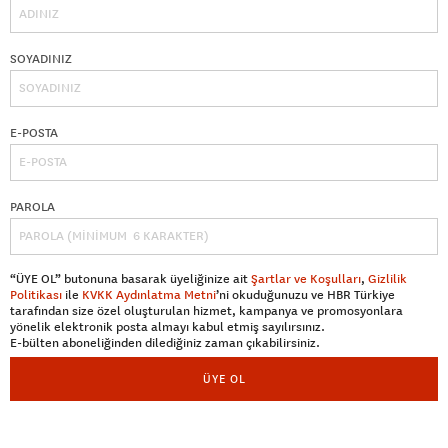
SOYADINIZ
E-POSTA
PAROLA
“ÜYE OL” butonuna basarak üyeliğinize ait
Şartlar ve Koşulları
,
Gizlilik
Politikası
ile
KVKK Aydınlatma Metni
’ni okuduğunuzu ve HBR Türkiye
tarafından size özel oluşturulan hizmet, kampanya ve promosyonlara
yönelik elektronik posta almayı kabul etmiş sayılırsınız.
E-bülten aboneliğinden dilediğiniz zaman çıkabilirsiniz.
ÜYE OL