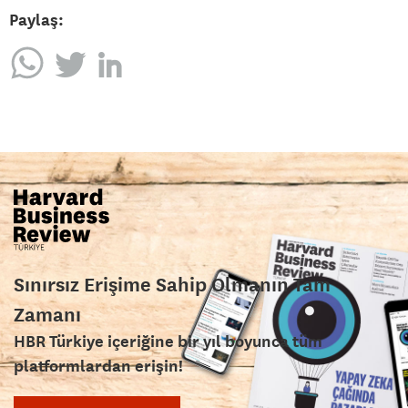
Paylaş:
Sınırsız Erişime Sahip Olmanın Tam
Zamanı
HBR Türkiye içeriğine bir yıl boyunca tüm
platformlardan erişin!