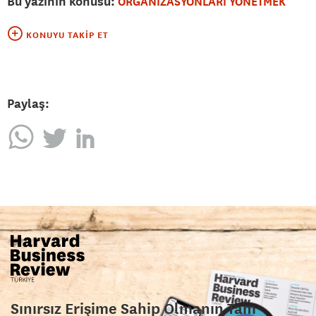
Bu yazının konusu:
ORGANİZASYONLARI YÖNETMEK
KONUYU TAKIP ET
Paylaş:
Sınırsız Erişime Sahip Olmanın Tam