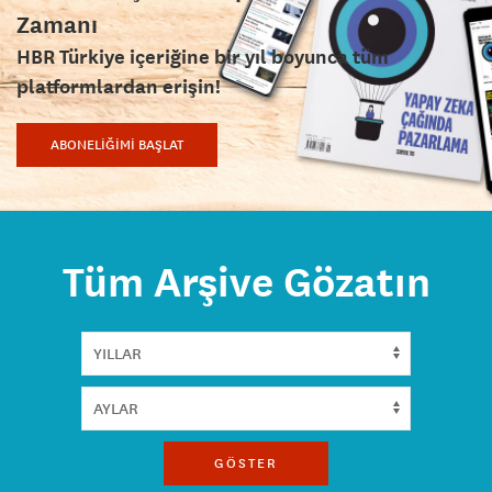
Zamanı
HBR Türkiye içeriğine bir yıl boyunca tüm
platformlardan erişin!
ABONELİĞİMİ BAŞLAT
Tüm Arşive Gözatın
GÖSTER