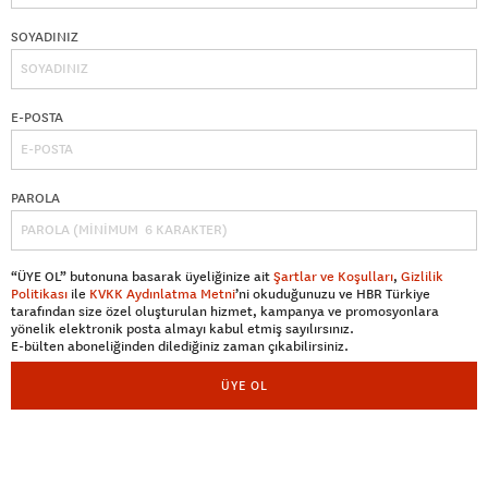
SOYADINIZ
E-POSTA
PAROLA
“ÜYE OL” butonuna basarak üyeliğinize ait
Şartlar ve Koşulları
,
Gizlilik
Politikası
ile
KVKK Aydınlatma Metni
’ni okuduğunuzu ve HBR Türkiye
tarafından size özel oluşturulan hizmet, kampanya ve promosyonlara
yönelik elektronik posta almayı kabul etmiş sayılırsınız.
E-bülten aboneliğinden dilediğiniz zaman çıkabilirsiniz.
ÜYE OL