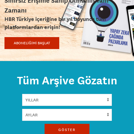
Sınırsız Erişime Sahip Olmanın Tam
Zamanı
HBR Türkiye içeriğine bir yıl boyunca tüm
platformlardan erişin!
ABONELİĞİMİ BAŞLAT
Tüm Arşive Gözatın
GÖSTER