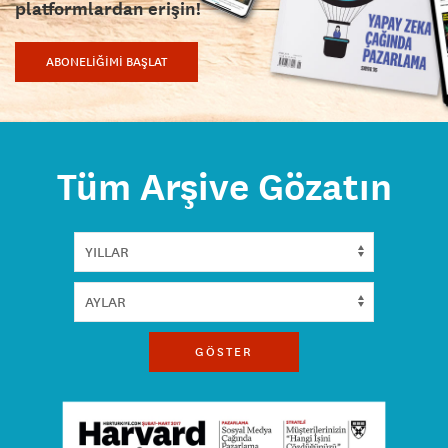
platformlardan erişin!
ABONELİĞİMİ BAŞLAT
Tüm Arşive Gözatın
GÖSTER