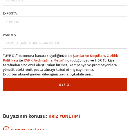
E-POSTA
PAROLA
“ÜYE OL” butonuna basarak üyeliğinize ait
Şartlar ve Koşulları
,
Gizlilik
Politikası
ile
KVKK Aydınlatma Metni
’ni okuduğunuzu ve HBR Türkiye
tarafından size özel oluşturulan hizmet, kampanya ve promosyonlara
yönelik elektronik posta almayı kabul etmiş sayılırsınız.
E-bülten aboneliğinden dilediğiniz zaman çıkabilirsiniz.
ÜYE OL
Bu yazının konusu:
KRİZ YÖNETİMİ
KONUYU TAKIP ET