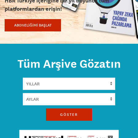
HBR Türkiye içeriğine bir yıl boyunca tüm
platformlardan erişin!
ABONELİĞİMİ BAŞLAT
Tüm Arşive Gözatın
GÖSTER