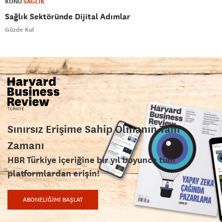
KONU
SAĞLIK
Sağlık Sektöründe Dijital Adımlar
Gözde Kul
Sınırsız Erişime Sahip Olmanın Tam
Zamanı
HBR Türkiye içeriğine bir yıl boyunca tüm
platformlardan erişin!
ABONELİĞİMİ BAŞLAT