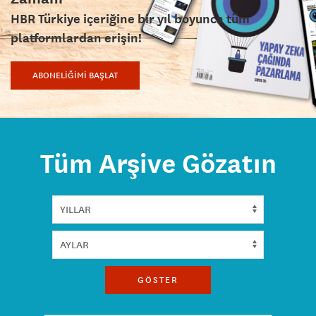
HBR Türkiye içeriğine bir yıl boyunca tüm
platformlardan erişin!
ABONELİĞİMİ BAŞLAT
Tüm Arşive Gözatın
GÖSTER