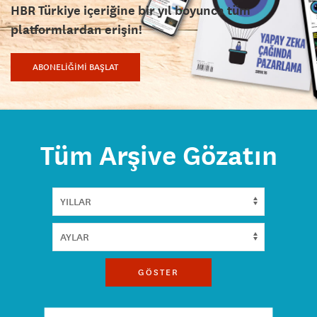
HBR Türkiye içeriğine bir yıl boyunca tüm
platformlardan erişin!
ABONELİĞİMİ BAŞLAT
Tüm Arşive Gözatın
GÖSTER