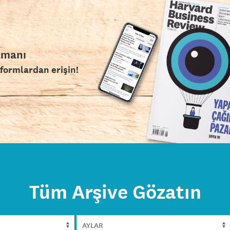
amanı
tformlardan erişin!
Tüm Arşive Gözatın