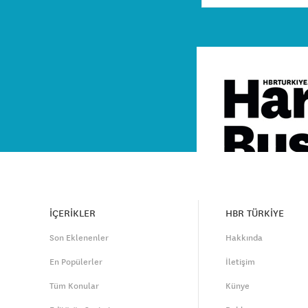
İÇERİKLER
HBR TÜRKİYE
Son Eklenenler
Hakkında
En Popülerler
İletişim
Tüm Konular
Künye