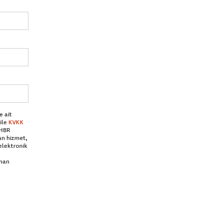
e ait
ile
KVKK
 HBR
an hizmet,
elektronik
aman