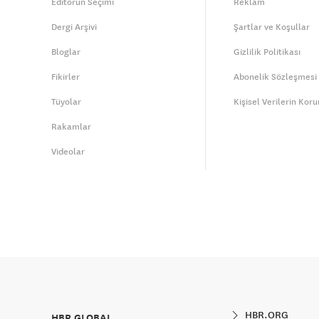
Editörün Seçimi
Reklam
Dergi Arşivi
Şartlar ve Koşullar
Bloglar
Gizlilik Politikası
Fikirler
Abonelik Sözleşmesi
Tüyolar
Kişisel Verilerin Kor
Rakamlar
Videolar
HBR.ORG
HBR GLOBAL