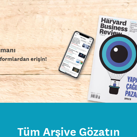
amanı
tformlardan erişin!
Tüm Arşive Gözatın