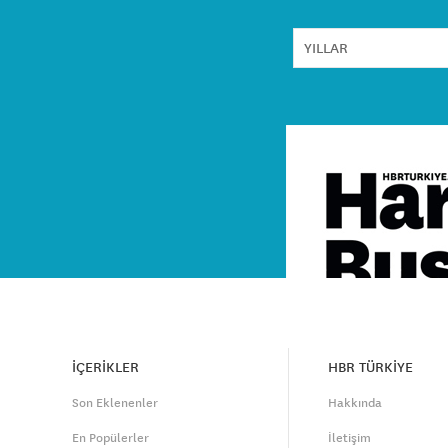
İÇERİKLER
HBR TÜRKİYE
Son Eklenenler
Hakkında
En Popülerler
İletişim