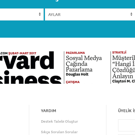
YARDIM
ÜYELİK 
Destek Talebi Oluştur
Sıkça Sorulan Sorular