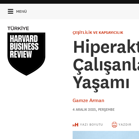
MENÜ
ÇEŞİTLİLİK VE KAPSAYICILIK
Hiperakt
Çalışanl
Yaşamı
Gamze Arman
4 ARALIK 2025, PERŞEMBE
YAZI BOYUTU
YAZDIR