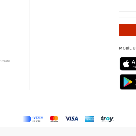
MOBİL 
unması