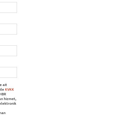
e ait
ile
KVKK
 HBR
an hizmet,
elektronik
aman