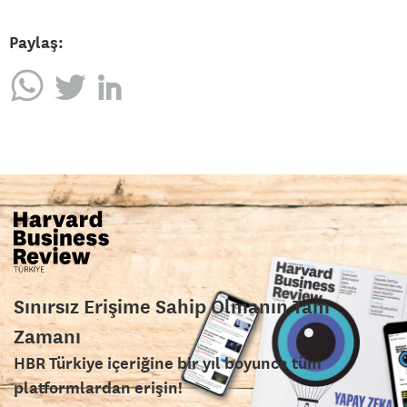
Paylaş:
Sınırsız Erişime Sahip Olmanın Tam
Zamanı
HBR Türkiye içeriğine bir yıl boyunca tüm
platformlardan erişin!