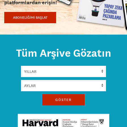
platformlardan erişin!
ABONELİĞİMİ BAŞLAT
Tüm Arşive Gözatın
GÖSTER