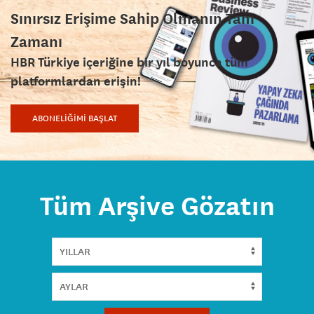
Sınırsız Erişime Sahip Olmanın Tam
Zamanı
HBR Türkiye içeriğine bir yıl boyunca tüm
platformlardan erişin!
ABONELİĞİMİ BAŞLAT
Tüm Arşive Gözatın