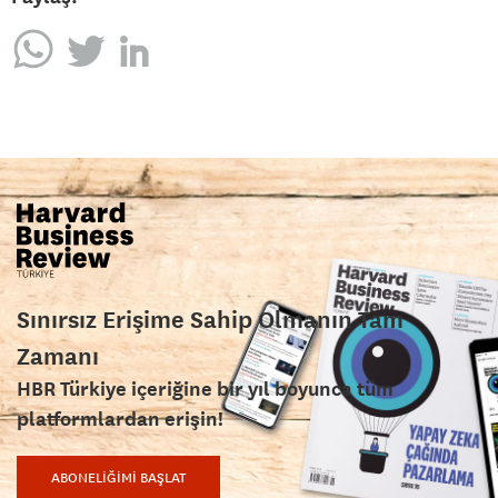
Sınırsız Erişime Sahip Olmanın Tam
Zamanı
HBR Türkiye içeriğine bir yıl boyunca tüm
platformlardan erişin!
ABONELİĞİMİ BAŞLAT