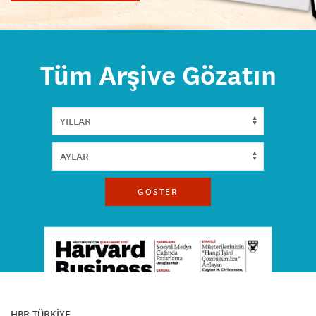
Tüm Arşive Gözatın
GÖSTER
HBR TÜRKİYE