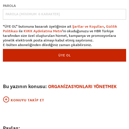
PAROLA
“ÜYE OL” butonuna basarak üyeliğinize ait
Şartlar ve Koşulları
,
Gizlilik
Politikası
ile
KVKK Aydınlatma Metni
’ni okuduğunuzu ve HBR Türkiye
tarafından size özel oluşturulan hizmet, kampanya ve promosyonlara
yönelik elektronik posta almayı kabul etmiş sayılırsınız.
E-bülten aboneliğinden dilediğiniz zaman çıkabilirsiniz.
ÜYE OL
Bu yazının konusu:
ORGANİZASYONLARI YÖNETMEK
KONUYU TAKIP ET
Paylaş: