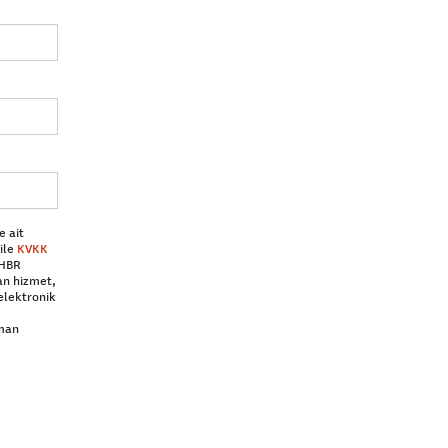
e ait
ile
KVKK
 HBR
an hizmet,
elektronik
aman