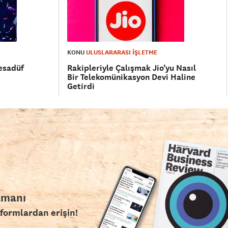
KONU
ULUSLARARASI İŞLETME
Tesadüf
Rakipleriyle Çalışmak Jio’yu Nasıl
Bir Telekomünikasyon Devi Haline
Getirdi
amanı
tformlardan erişin!