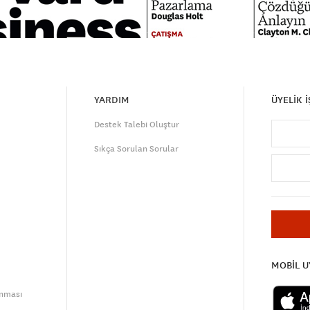
YARDIM
ÜYELİK 
Destek Talebi Oluştur
Sıkça Sorulan Sorular
MOBİL 
unması