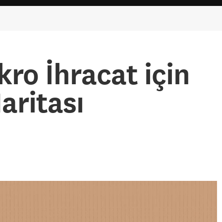
ikro İhracat için
Haritası