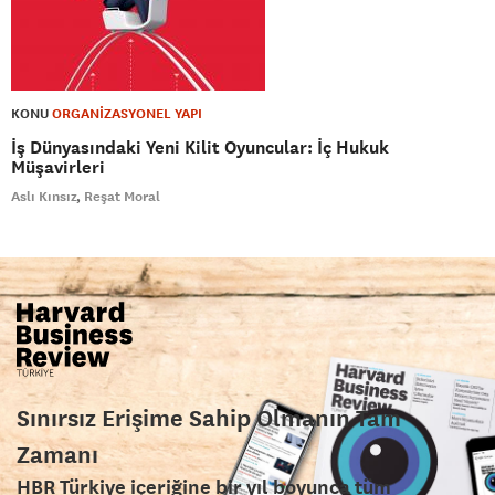
KONU
ORGANİZASYONEL YAPI
İş Dünyasındaki Yeni Kilit Oyuncular: İç Hukuk
Müşavirleri
Aslı Kınsız
Reşat Moral
Sınırsız Erişime Sahip Olmanın Tam
Zamanı
HBR Türkiye içeriğine bir yıl boyunca tüm