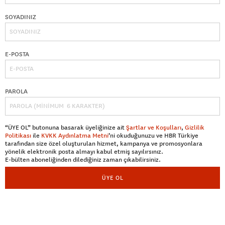
SOYADINIZ
E-POSTA
PAROLA
“ÜYE OL” butonuna basarak üyeliğinize ait
Şartlar ve Koşulları
,
Gizlilik
Politikası
ile
KVKK Aydınlatma Metni
’ni okuduğunuzu ve HBR Türkiye
tarafından size özel oluşturulan hizmet, kampanya ve promosyonlara
yönelik elektronik posta almayı kabul etmiş sayılırsınız.
E-bülten aboneliğinden dilediğiniz zaman çıkabilirsiniz.
ÜYE OL