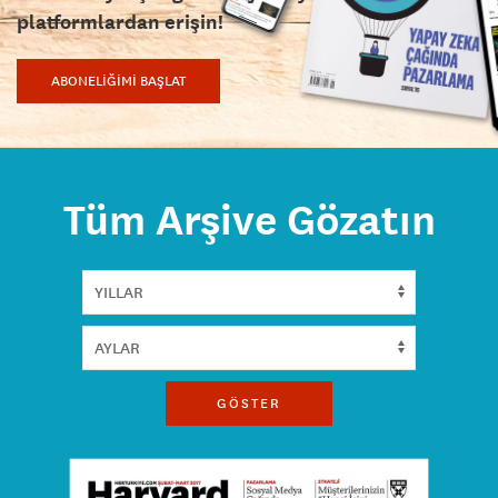
platformlardan erişin!
ABONELİĞİMİ BAŞLAT
Tüm Arşive Gözatın
GÖSTER