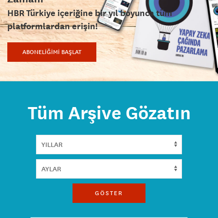
HBR Türkiye içeriğine bir yıl boyunca tüm
platformlardan erişin!
ABONELİĞİMİ BAŞLAT
Tüm Arşive Gözatın
GÖSTER