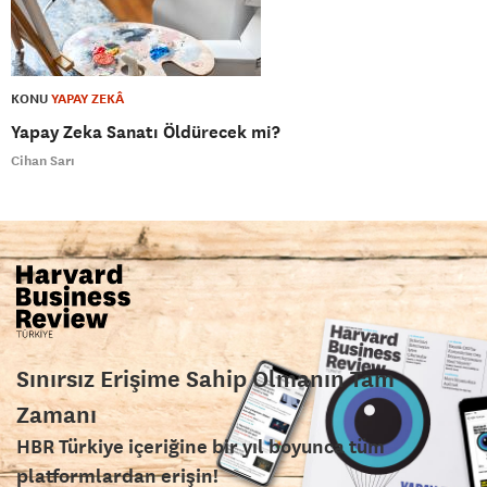
KONU
YAPAY ZEKÂ
Yapay Zeka Sanatı Öldürecek mi?
Cihan Sarı
Sınırsız Erişime Sahip Olmanın Tam
Zamanı
HBR Türkiye içeriğine bir yıl boyunca tüm
platformlardan erişin!