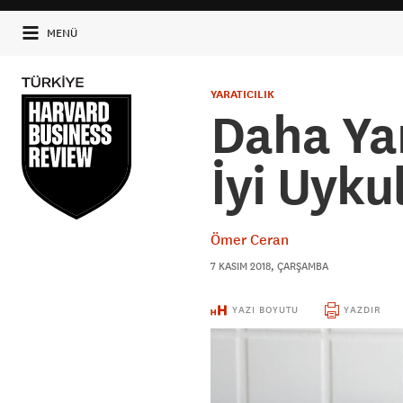
MENÜ
YARATICILIK
Daha Yar
İyi Uyku
Ömer Ceran
7 KASIM 2018, ÇARŞAMBA
YAZI BOYUTU
YAZDIR