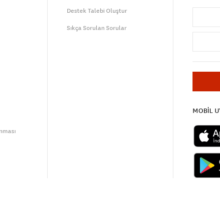
Destek Talebi Oluştur
Sıkça Sorulan Sorular
MOBİL 
unması