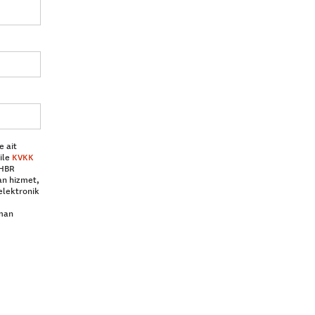
e ait
ile
KVKK
 HBR
an hizmet,
elektronik
aman