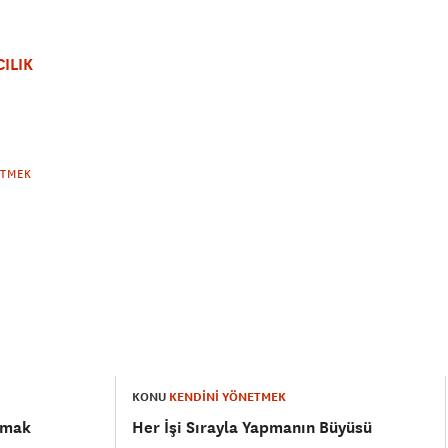
CILIK
ETMEK
KONU
KENDİNİ YÖNETMEK
rmak
Her İşi Sırayla Yapmanın Büyüsü