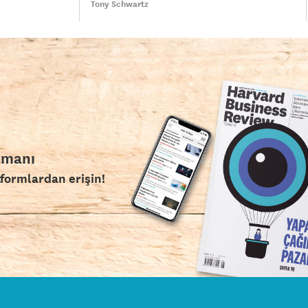
Tony Schwartz
amanı
tformlardan erişin!