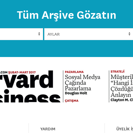
Tüm Arşive Gözatın
YARDIM
ÜYELİK 