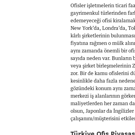
Ofisler işletmelerin ticari 
gayrimenkul türlerinden fark
edemeyeceği ofisi kiralama
New York’da, Londra’da, To
kârlı şirketlerinin bulunması
fiyatına rağmen o mülk alınır
aynı zamanda önemli bir ofis
sayıda neden var. Bunların ba
veya şirket birleşmelerinin
zor. Bir de kamu ofislerini
kesinlikle daha fazla neden
gözündeki konum aynı zamanda
merkezi iş alanlarının görkem
maliyetlerden her zaman da
olsun, Japonlar da İngilizler
çalışanını/müşterisini etkile
Türkiye Ofis Piyasa