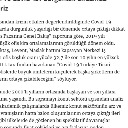
riz
sından krizin etkileri değerlendirildiğinde Covid-19
larda durgunluk yaşadığı bir dönemde ortaya çıktığı dikkat
is Pazarına Genel Bakış” raporuna göre, 2019 yılı
düşük ofis kira ortalamalarının görüldüğü dönem oldu.
ktaş, Levent, Maslak hattını kapsayan Merkezi İş
a ofis boşluk oranı yüzde 32,7 ile son 10 yılın en yüksek
, JLL tarafından hazırlanan “Covid-19 Türkiye Ticari
slerde büyük ünitelerin küçülerek başka şirketlerin de
erin ortaya çıkabileceğini” söylüyor.
de 2000’li yılların ortasında başlayan ve son yıllara
ama yaşandı. Bu sıçramayı konut sektörü açısından analiz
 akademik çalışmalarda ülkemiz konut sektörünün arz ve
vranışların hatta balon oluşumlarının ortaya çıktığı ileri
ibi ülkelerde de gözlenen bu spekülatif davranışlar
nın sonunda fiyat çöküşleri ve arz fazlasına neden