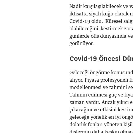
Nadir karşılaşılabilecek ve v
iktisatta siyah kuğu olarak 
Covid-19 oldu. Küresel salgı
olabileceğini kestirmek zor
günlerde ofis dünyasında ve 
görünüyor.
Covid-19 Öncesi Dü
Geleceği öngörme konusunda i
alıyor. Piyasa profesyoneli f
modellenmesi ve tahmini sen
Tahmin edilmesi güç ve fiyatl
zaman vardır. Ancak yıkıcı e
çıkacağını ve etkisini kesti
geleceğe yönelik en iyi öngö
dolarlık fonları yöneten kiş
dişlerinin daha keskin olmas