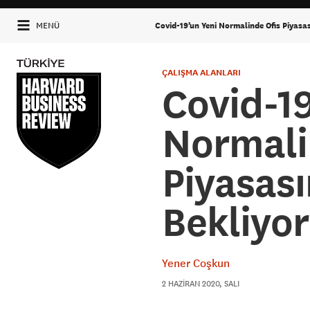
Covid-19’un Yeni Normalinde Ofis Piyasas
MENÜ
ÇALIŞMA ALANLARI
Covid-19
Normali
Piyasası
Bekliyor
Yener Coşkun
2 HAZIRAN 2020, SALI