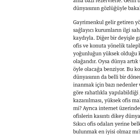
ama bazı rezervlerle. Gelin 
dünyasının gözlüğüyle baka
Gayrimenkul gelir getiren yö
sağlayıcı kurumların ilgi sah
kaydıyla. Diğer bir deyişle g
ofis ve konuta yönelik taleple
yoğunluğun yüksek olduğu ko
olağandır. Oysa dünya artık 
öyle olacağa benziyor. Bu k
dünyasının da belli bir dön
inanmak için bazı nedenler v
göre rahatlıkla yapılabildiğ
kazanılması, yüksek ofis mal
mi? Ayrıca internet üzerinde
ofislerin kasıntı dikey dün
Sıkıcı ofis odaları yerine be
bulunmak en iyisi olmaz mı