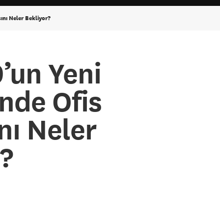
ını Neler Bekliyor?
’un Yeni
nde Ofis
nı Neler
?