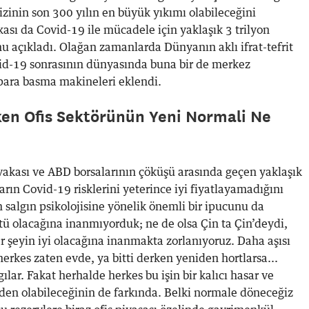
zinin son 300 yılın en büyük yıkımı olabileceğini
sı da Covid-19 ile mücadele için yaklaşık 3 trilyon
nu açıkladı. Olağan zamanlarda Dünyanın aklı ifrat-tefrit
vid-19 sonrasının dünyasında buna bir de merkez
para basma makineleri eklendi.
en Ofis Sektörünün Yeni Normali Ne
 vakası ve ABD borsalarının çöküşü arasında geçen yaklaşık
arın Covid-19 risklerini yeterince iyi fiyatlayamadığını
 salgın psikolojisine yönelik önemli bir ipucunu da
ötü olacağına inanmıyorduk; ne de olsa Çin ta Çin’deydi,
r şeyin iyi olacağına inanmakta zorlanıyoruz. Daha aşısı
erkes zaten evde, ya bitti derken yeniden hortlarsa...
lar. Fakat herhalde herkes bu işin bir kalıcı hasar ve
den olabileceğinin de farkında. Belki normale döneceğiz