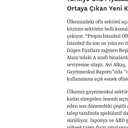
Ortaya Çıkan Yeni K
Ülkemizdeki ofis sektörü açı
krizinin sektörün belli konu
çekiyor. “Propin İstanbul Of
İstanbul'da son on yılın en 
Düşen fiyatlara rağmen Beşi
Alanı'ndaki A sınıfı binalard
seviyesine ulaştı. Avi Alkaş
Gayrimenkul Raporu”nda “ofi
kullanımına açık esnek ofisl
Ülkemiz gayrimenkul sektörün
kadar süregelen önemli sıçr
eden son dönemdeki çeşitli
talep tarafında spekülatif da
sürülüyor. Japonya ve ABD g
yüksek talep-fiyat artışları