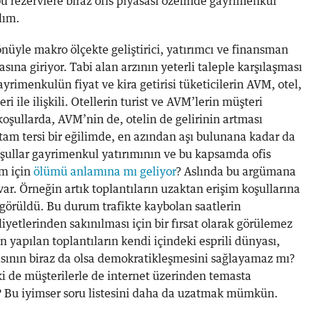
bu rezervlere biraz ofis piyasası özelinde gayrimenkül
lım.
nüyle makro ölçekte geliştirici, yatırımcı ve finansman
asına giriyor. Tabi alan arzının yeterli taleple karşılaşması
ayrimenkulün fiyat ve kira getirisi tüketicilerin AVM, otel,
ri ile ilişkili. Otellerin turist ve AVM’lerin müşteri
şullarda, AVM’nin de, otelin de gelirinin artması
tam tersi bir eğilimde, en azından aşı bulunana kadar da
oşullar gayrimenkul yatırımının ve bu kapsamda ofis
em için
ölümü anlamına mı geliyor
? Aslında bu argümana
ar. Örneğin artık toplantıların uzaktan erişim koşullarına
i görüldü. Bu durum trafikte kaybolan saatlerin
iyetlerinden sakınılması için bir fırsat olarak görülemez
n yapılan toplantıların kendi içindeki esprili dünyası,
yasının biraz da olsa demokratikleşmesini sağlayamaz mı?
lki de müşterilerle de internet üzerinden temasta
? Bu iyimser soru listesini daha da uzatmak mümkün.