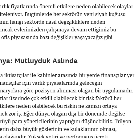
arlık fiyatlarında önemli etkilere neden olabilecek olaylar
niteleniyor. Bugünlerde her sektörün yeni siyah kuğusu
nın hangi sektörde nasıl değişikliklere neden
 ancak evlerimizden çalışmaya devam ettiğimiz bu
ofis piyasasında bazı değişikler yaşayacağız gibi
nya: Mutluyduk Aslında
ktisatçılar ile kahinler arasında bir yerde finansçılar yer
inansçılar için varlık piyasalarında geleceğin
aryolara göre pozisyon alınması olağan bir uygulamadır.
ar üzerinde çok etkili olabilecek bir risk faktörü her
tkilere neden olabilecek bu riskin ne zaman ortaya
rmek zor iş. Eğer dünya olağan dışı bir dönemde değilse
rüyü para yöneticilerinin yaptığını düşünebiliriz. Trilyon
ilerin daha büyük gözlerinin ve kulaklarının olması,
ı olağandır. Yüksek getiri ve performans ücreti