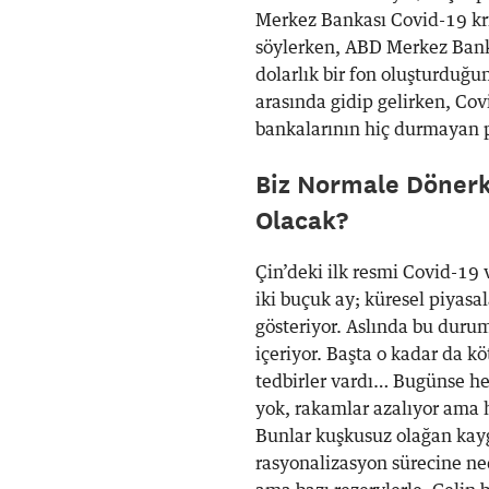
Merkez Bankası Covid-19 kri
söylerken, ABD Merkez Banka
dolarlık bir fon oluşturduğu
arasında gidip gelirken, Co
bankalarının hiç durmayan 
Biz Normale Dönerk
Olacak?
Çin’deki ilk resmi Covid-19
iki buçuk ay; küresel piyasal
gösteriyor. Aslında bu durum
içeriyor. Başta o kadar da k
tedbirler vardı… Bugünse he
yok, rakamlar azalıyor ama h
Bunlar kuşkusuz olağan kaygı
rasyonalizasyon sürecine ne