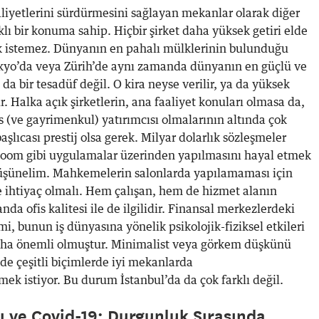
faaliyetlerini sürdürmesini sağlayan mekanlar olarak diğer
lı bir konuma sahip. Hiçbir şirket daha yüksek getiri elde
k istemez. Dünyanın en pahalı mülklerinin bulunduğu
kyo’da veya Zürih’de aynı zamanda dünyanın en güçlü ve
 da bir tesadüf değil. O kira neyse verilir, ya da yüksek
. Halka açık şirketlerin, ana faaliyet konuları olmasa da,
 (ve gayrimenkul) yatırımcısı olmalarının altında çok
şlıcası prestij olsa gerek. Milyar dolarlık sözleşmeler
 Zoom gibi uygulamalar üzerinden yapılmasını hayal etmek
 düşünelim. Mahkemelerin salonlarda yapılamaması için
e ihtiyaç olmalı. Hem çalışan, hem de hizmet alanın
 ofis kalitesi ile de ilgilidir. Finansal merkezlerdeki
i, bunun iş dünyasına yönelik psikolojik-fiziksel etkileri
ha önemli olmuştur. Minimalist veya görkem düşkünü
 de çeşitli biçimlerde iyi mekanlarda
mek istiyor. Bu durum İstanbul’da da çok farklı değil.
sı ve Covid-19: Durgunluk Sırasında