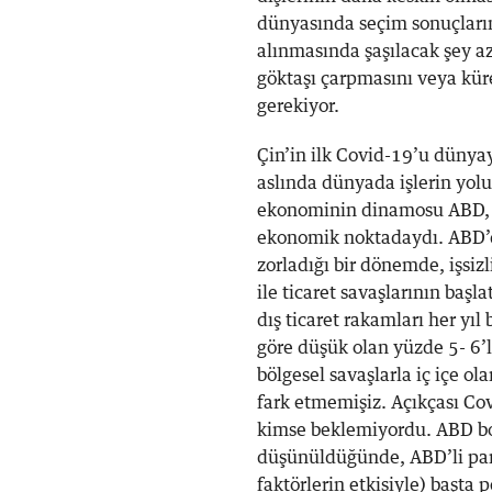
dünyasında seçim sonuçların
alınmasında şaşılacak şey azd
göktaşı çarpmasını veya kür
gerekiyor.
Çin’in ilk Covid-19’u dünya
aslında dünyada işlerin yolu
ekonominin dinamosu ABD, 20
ekonomik noktadaydı. ABD’de 
zorladığı bir dönemde, işsiz
ile ticaret savaşlarının baş
dış ticaret rakamları her yı
göre düşük olan yüzde 5- 6’l
bölgesel savaşlarla iç içe 
fark etmemişiz. Açıkçası Co
kimse beklemiyordu. ABD bo
düşünüldüğünde, ABD’li para
faktörlerin etkisiyle) başta