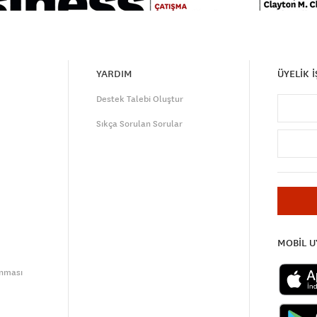
YARDIM
ÜYELİK 
Destek Talebi Oluştur
Sıkça Sorulan Sorular
MOBİL 
unması