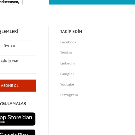
İŞLEMLERİ
TAKİP EDİN
Facebook
ÜYE OL
Twitter
GIRIŞ YAP
LinkedIn
Google+
Youtube
ABONE OL
Instagram
UYGULAMALAR