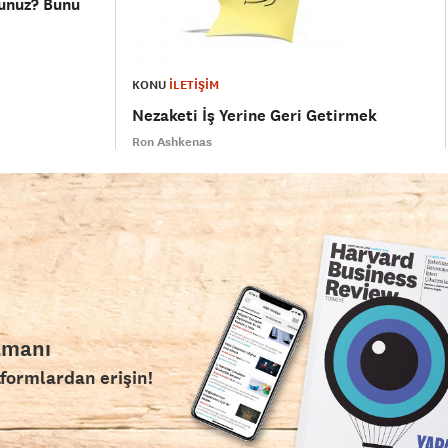
sunuz? Bunu
KONU
İLETİŞİM
Nezaketi İş Yerine Geri Getirmek
Ron Ashkenas
amanı
tformlardan erişin!