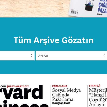
Tüm Arşive Gözatın