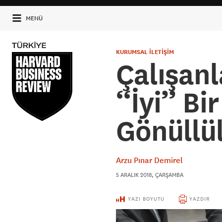
MENÜ
KURUMSAL İLETİŞİM
Çalışan
‘‘İyi’’ B
Gönüllü
Arzu Pınar Demirel
5 ARALIK 2018, ÇARŞAMBA
YAZI BOYUTU
YAZDIR