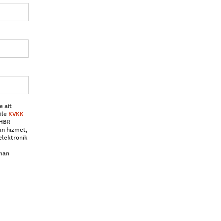
e ait
ile
KVKK
 HBR
an hizmet,
elektronik
aman