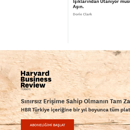
Işıklarından Utanıyor mu
Aşın.
Dorie Clark
Sınırsız Erişime Sahip Olmanın Tam Z
HBR Türkiye içeriğine bir yıl boyunca tüm pla
ABONELİĞİMİ BAŞLAT