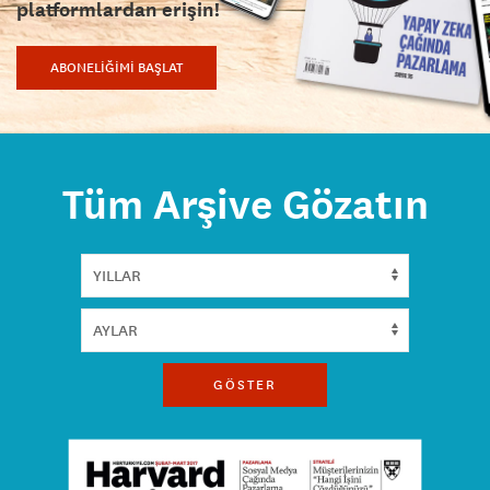
platformlardan erişin!
ABONELİĞİMİ BAŞLAT
Tüm Arşive Gözatın
GÖSTER