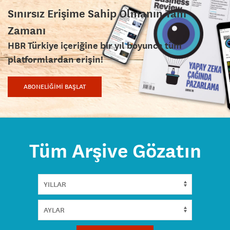
Sınırsız Erişime Sahip Olmanın Tam
Zamanı
HBR Türkiye içeriğine bir yıl boyunca tüm
platformlardan erişin!
ABONELİĞİMİ BAŞLAT
Tüm Arşive Gözatın