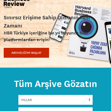
Sınırsız Erişime Sahip Olmanın Tam
Zamanı
HBR Türkiye içeriğine bir yıl boyunca tüm
platformlardan erişin!
ABONELİĞİMİ BAŞLAT
Tüm Arşive Gözatın