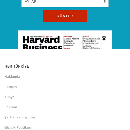
GÖSTER
HBR TÜRKİYE
Hakkında
İletişim
Künye
Reklam
Şartlar ve Koşullar
Gizlilik Politikası