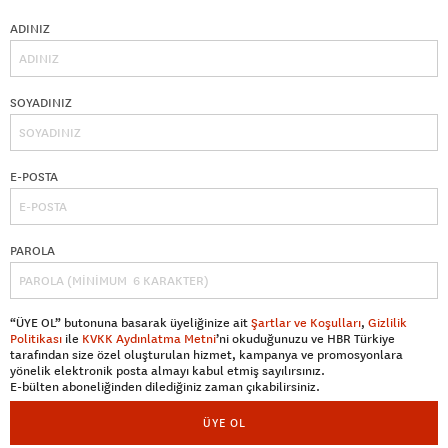
ADINIZ
SOYADINIZ
E-POSTA
PAROLA
“ÜYE OL” butonuna basarak üyeliğinize ait
Şartlar ve Koşulları
,
Gizlilik
Politikası
ile
KVKK Aydınlatma Metni
’ni okuduğunuzu ve HBR Türkiye
tarafından size özel oluşturulan hizmet, kampanya ve promosyonlara
yönelik elektronik posta almayı kabul etmiş sayılırsınız.
E-bülten aboneliğinden dilediğiniz zaman çıkabilirsiniz.
ÜYE OL