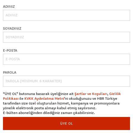
ADINIZ
SOYADINIZ
E-POSTA
PAROLA
“ÜYE OL” butonuna basarak üyeliğinize ait
Şartlar ve Koşulları
,
Gizlilik
Politikası
ile
KVKK Aydınlatma Metni
’ni okuduğunuzu ve HBR Türkiye
tarafından size özel oluşturulan hizmet, kampanya ve promosyonlara
yönelik elektronik posta almayı kabul etmiş sayılırsınız.
E-bülten aboneliğinden dilediğiniz zaman çıkabilirsiniz.
ÜYE OL