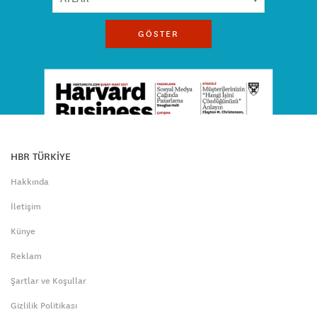
GÖSTER
HBR TÜRKİYE
Hakkında
İletişim
Künye
Reklam
Şartlar ve Koşullar
Gizlilik Politikası