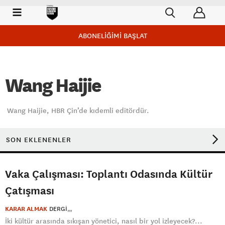
ABONELİĞİMİ BAŞLAT
Wang Haijie
Wang Haijie, HBR Çin’de kıdemli editördür.
SON EKLENENLER
Vaka Çalışması: Toplantı Odasında Kültür
Çatışması
KARAR ALMAK
DERGI
İki kültür arasında sıkışan yönetici, nasıl bir yol izleyecek?...