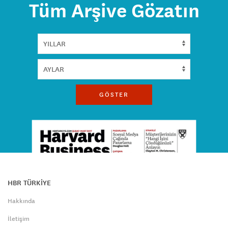
Tüm Arşive Gözatın
GÖSTER
HBR TÜRKİYE
Hakkında
İletişim