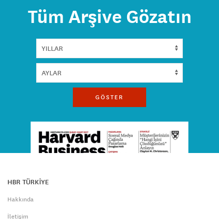
Tüm Arşive Gözatın
GÖSTER
HBR TÜRKİYE
Hakkında
İletişim