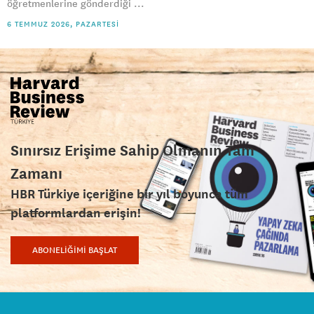
öğretmenlerine gönderdiği ...
6 TEMMUZ 2026, PAZARTESI
Sınırsız Erişime Sahip Olmanın Tam
Zamanı
HBR Türkiye içeriğine bir yıl boyunca tüm
platformlardan erişin!
ABONELİĞİMİ BAŞLAT